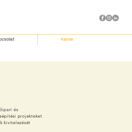
pcsolat
Karrier
őipari és
sépítési projekteket
k kivitelezését