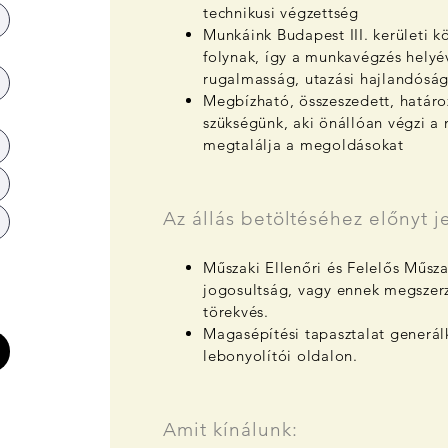
technikusi végzettség
Munkáink Budapest III. kerületi k
folynak, így a munkavégzés helyé
rugalmasság, utazási hajlandósá
Megbízható, összeszedett, határo
szükségünk, aki önállóan végzi a 
megtalálja a megoldásokat
Az állás betöltéséhez előnyt j
Műszaki Ellenőri és Felelős Műsza
jogosultság, vagy ennek megszerz
törekvés.
Magasépítési tapasztalat generálk
lebonyolítói oldalon.
Amit kínálunk: