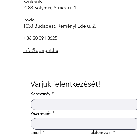
Székhely:
2083 Solymár, Strack u. 4.
Iroda:
1033 Budapest, Reményi Ede u. 2.
+36 30 091 3625
info@upright.hu
Várjuk jelentkezését!
Keresztnév
*
Vezetéknév
*
Email
*
Telefonszám
*