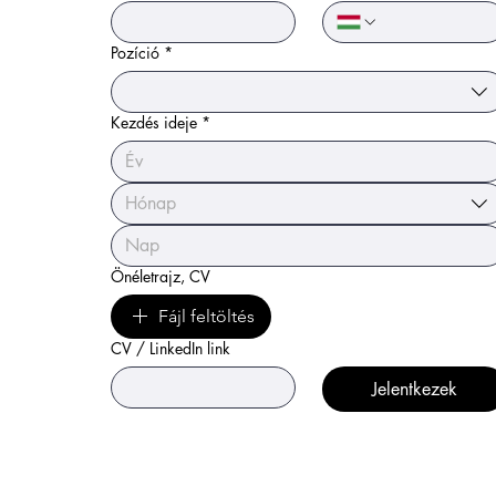
Pozíció
*
Kezdés ideje
*
Hónap
Önéletrajz, CV
Fájl feltöltés
CV / LinkedIn link
Jelentkezek