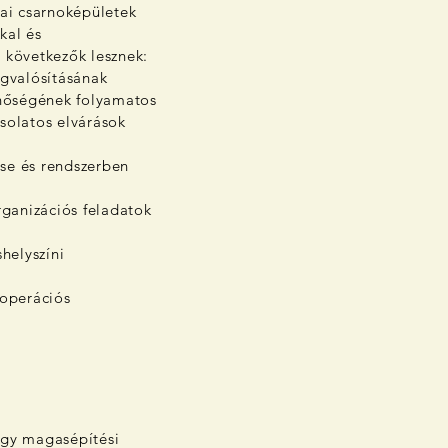
ikai csarnoképületek
kal és
 következők lesznek:
egvalósításának
inőségének folyamatos
solatos elvárások
se és rendszerben
rganizációs feladatok
helyszíni
ooperációs
agy magasépítési