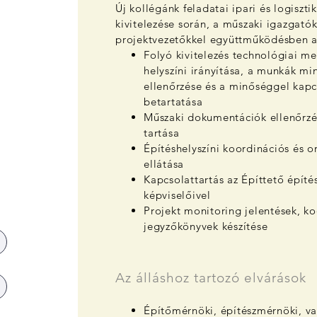
Új kollégánk feladatai ipari és logiszt
kivitelezése során, a műszaki igazgatók
projektvezetőkkel együttműködésben a
Folyó kivitelezés technológiai m
helyszíni irányítása, a munkák m
ellenőrzése és a minőséggel kapc
betartatása
Műszaki dokumentációk ellenőrzé
tartása
Építéshelyszíni koordinációs és o
ellátása
Kapcsolattartás az Építtető építés
képviselőivel
Projekt monitoring jelentések, k
jegyzőkönyvek készítése
Az álláshoz tartozó elvárások
Építőmérnöki, építészmérnöki, v