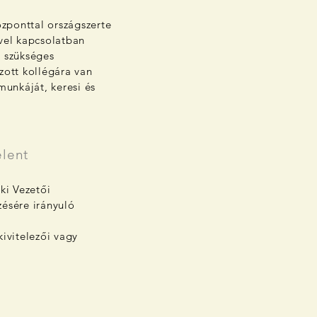
özponttal országszerte
vel kapcsolatban
g szükséges
zott kollégára van
munkáját, keresi és
elent
ki Vezetői
ésére irányuló
ivitelezői vagy